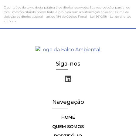
O conteúdo do texto desta página é de direito reservado. Sua reprodução, parcial ou
total, mesmo citando nossos links, é proibida sem a autorização do autor. Crime de
violação de direito autoral – artigo 184 do Código Penal –
Lei 9610/98 - Lei de direitos
autorais
.
Siga-nos
Navegação
HOME
QUEM SOMOS
PORTIFÓLIO