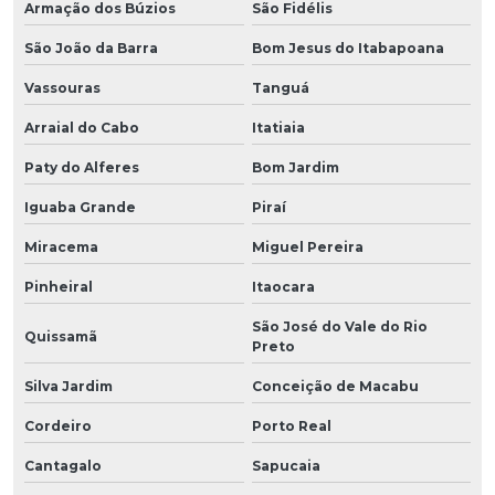
Armação dos Búzios
São Fidélis
São João da Barra
Bom Jesus do Itabapoana
Vassouras
Tanguá
Arraial do Cabo
Itatiaia
Paty do Alferes
Bom Jardim
Iguaba Grande
Piraí
Miracema
Miguel Pereira
Pinheiral
Itaocara
São José do Vale do Rio
Quissamã
Preto
Silva Jardim
Conceição de Macabu
Cordeiro
Porto Real
Cantagalo
Sapucaia