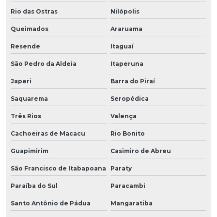
Rio das Ostras
Nilópolis
Queimados
Araruama
Resende
Itaguaí
São Pedro da Aldeia
Itaperuna
Japeri
Barra do Piraí
Saquarema
Seropédica
Três Rios
Valença
Cachoeiras de Macacu
Rio Bonito
Guapimirim
Casimiro de Abreu
São Francisco de Itabapoana
Paraty
Paraíba do Sul
Paracambi
Santo Antônio de Pádua
Mangaratiba