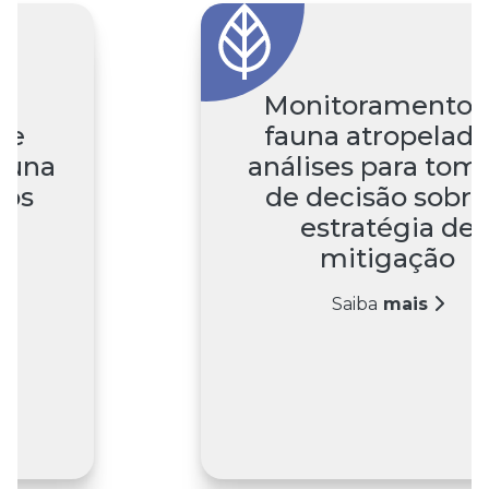
Monitoramento d
e
fauna atropelada 
una
análises para toma
os
de decisão sobre 
estratégia de
Saiba
mitigação
Saiba
mais