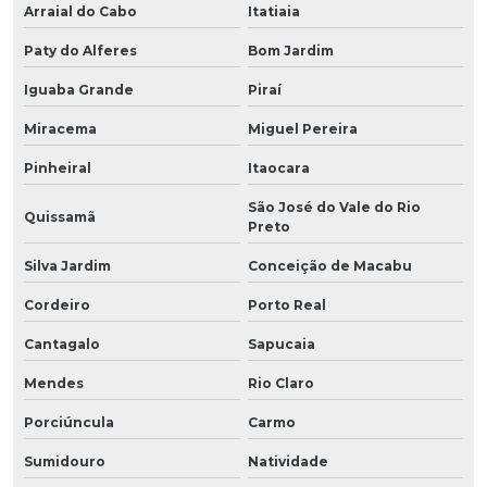
Arraial do Cabo
Itatiaia
Paty do Alferes
Bom Jardim
Iguaba Grande
Piraí
Miracema
Miguel Pereira
Pinheiral
Itaocara
São José do Vale do Rio
Quissamã
Preto
Silva Jardim
Conceição de Macabu
Cordeiro
Porto Real
Cantagalo
Sapucaia
Mendes
Rio Claro
Porciúncula
Carmo
Sumidouro
Natividade