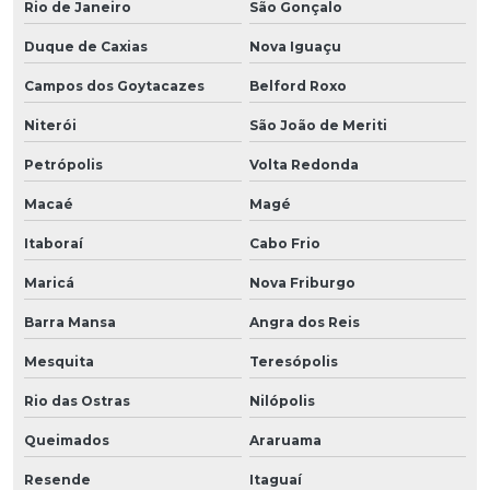
Rio de Janeiro
São Gonçalo
Duque de Caxias
Nova Iguaçu
Campos dos Goytacazes
Belford Roxo
Niterói
São João de Meriti
Petrópolis
Volta Redonda
Macaé
Magé
Itaboraí
Cabo Frio
Maricá
Nova Friburgo
Barra Mansa
Angra dos Reis
Mesquita
Teresópolis
Rio das Ostras
Nilópolis
Queimados
Araruama
Resende
Itaguaí