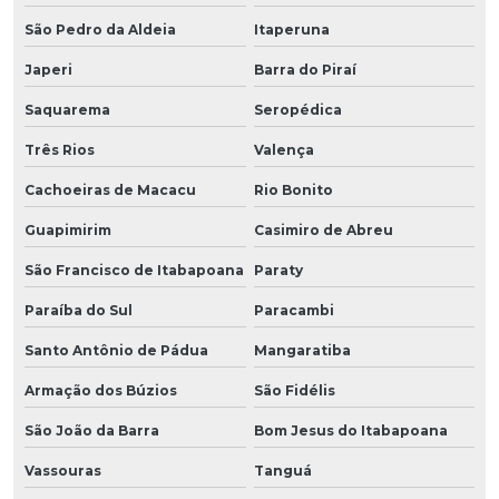
São Pedro da Aldeia
Itaperuna
Japeri
Barra do Piraí
Saquarema
Seropédica
Três Rios
Valença
Cachoeiras de Macacu
Rio Bonito
Guapimirim
Casimiro de Abreu
São Francisco de Itabapoana
Paraty
Paraíba do Sul
Paracambi
Santo Antônio de Pádua
Mangaratiba
Armação dos Búzios
São Fidélis
São João da Barra
Bom Jesus do Itabapoana
Vassouras
Tanguá