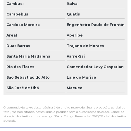
Cambuci
Italva
Carapebus
Quatis
Cardoso Moreira
Engenheiro Paulo de Frontin
Areal
Aperibé
Duas Barras
Trajano de Moraes
Santa Maria Madalena
Varre-Sai
Rio das Flores
Comendador Levy Gasparian
São Sebastião do Alto
Laje do Muriaé
São José de Ubá
Macuco
O conteúdo do texto desta página é de direito reservado. Sua reprodução, parcial ou
total, mesmo citando nossos links, é proibida sem a autorização do autor. Crime de
violação de direito autoral – artigo 184 do Código Penal –
Lei 9610/98 - Lei de direitos
autorais
.