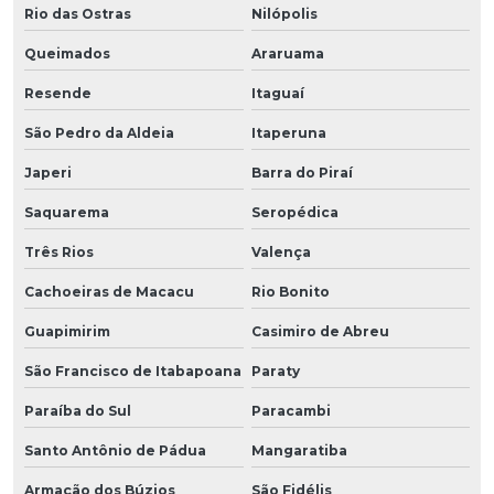
Rio das Ostras
Nilópolis
Queimados
Araruama
Resende
Itaguaí
São Pedro da Aldeia
Itaperuna
Japeri
Barra do Piraí
Saquarema
Seropédica
Três Rios
Valença
Cachoeiras de Macacu
Rio Bonito
Guapimirim
Casimiro de Abreu
São Francisco de Itabapoana
Paraty
Paraíba do Sul
Paracambi
Santo Antônio de Pádua
Mangaratiba
Armação dos Búzios
São Fidélis