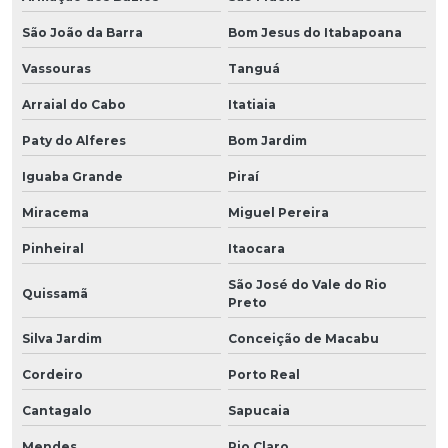
São João da Barra
Bom Jesus do Itabapoana
Vassouras
Tanguá
Arraial do Cabo
Itatiaia
Paty do Alferes
Bom Jardim
Iguaba Grande
Piraí
Miracema
Miguel Pereira
Pinheiral
Itaocara
São José do Vale do Rio
Quissamã
Preto
Silva Jardim
Conceição de Macabu
Cordeiro
Porto Real
Cantagalo
Sapucaia
Mendes
Rio Claro