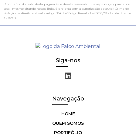
O conteúdo do texto desta página é de direito reservado. Sua reprodução, parcial ou
total, mesmo citando nossos links, é proibida sem a autorização do autor. Crime de
violação de direito autoral – artigo 184 do Código Penal –
Lei 9610/98 - Lei de direitos
autorais
.
Siga-nos
Navegação
HOME
QUEM SOMOS
PORTIFÓLIO